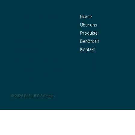
Kontakt
Menü
Home
CLEJUSO – Clemen &
Über uns
Jung e.K.
Produkte
Inh.: Axel Pleithner
Behörden
Oberstraße 25
Kontakt
42655 Solingen
Telefon:
0212 – 81 58 94
Impressum
Telefax: 0212 – 81 90 55
Datenschutz
Mail:
info@clejuso.de
© 2025 CLEJUSO Solingen