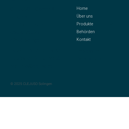
Home
CLEJUSO – Clemen &
Über uns
Jung e.K.
Produkte
Inh.: Axel Pleithner
Behörden
Oberstraße 25
Kontakt
42655 Solingen
Telefon:
0212 – 81 58 94
Impressum
Telefax: 0212 – 81 90 55
Datenschutz
Mail:
info@clejuso.de
© 2025 CLEJUSO Solingen