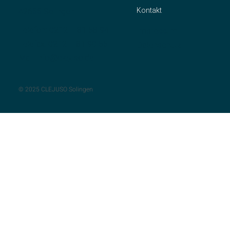
Kontakt
42655 Solingen
Telefon:
0212 – 81 58 94
Impressum
Telefax: 0212 – 81 90 55
Datenschutz
Mail:
info@clejuso.de
© 2025 CLEJUSO Solingen