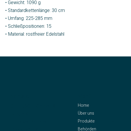
• Gewicht: 1090 g
• Standardkettenlänge: 30 cm
• Umfang: 225-285 mm
• Schließpositionen: 15
• Material: rostfreier Edelstahl
Kontakt
Menü
Home
CLEJUSO – Clemen &
Über uns
Jung e.K.
Produkte
Inh.: Axel Pleithner
Behörden
Oberstraße 25