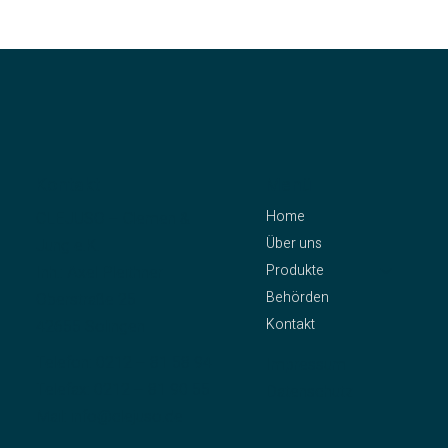
Kontakt
Menü
Home
CLEJUSO – Clemen &
Über uns
Jung e.K.
Produkte
Inh.: Axel Pleithner
Behörden
Oberstraße 25
Kontakt
42655 Solingen
Telefon:
0212 – 81 58 94
Impressum
Telefax: 0212 – 81 90 55
Datenschutz
Mail:
info@clejuso.de