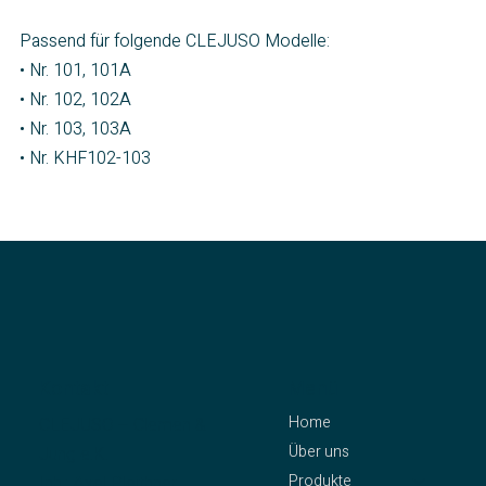
Passend für folgende CLEJUSO Modelle:
• Nr. 101, 101A
• Nr. 102, 102A
• Nr. 103, 103A
• Nr. KHF102-103
Kontakt
Menü
Home
CLEJUSO – Clemen &
Über uns
Jung e.K.
Produkte
Inh.: Axel Pleithner