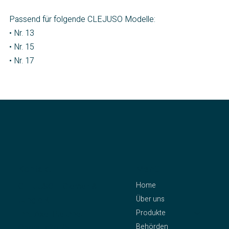
Passend für folgende CLEJUSO Modelle:
• Nr. 13
• Nr. 15
• Nr. 17
Kontakt
Menü
Home
CLEJUSO – Clemen &
Über uns
Jung e.K.
Produkte
Inh.: Axel Pleithner
Behörden
Oberstraße 25