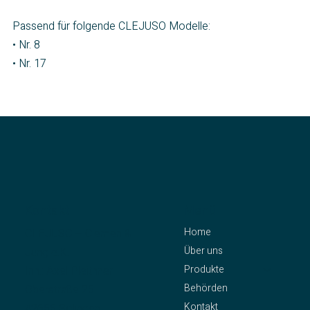
Passend für folgende CLEJUSO Modelle:
• Nr. 8
• Nr. 17
Kontakt
Menü
Home
CLEJUSO – Clemen &
Über uns
Jung e.K.
Produkte
Inh.: Axel Pleithner
Behörden
Oberstraße 25
Kontakt
42655 Solingen