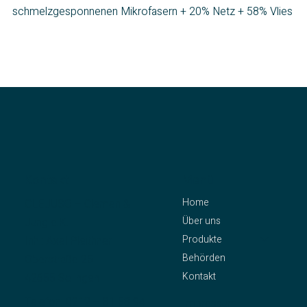
schmelzgesponnenen Mikrofasern + 20% Netz + 58% Vlies
Kontakt
Menü
Home
CLEJUSO – Clemen &
Über uns
Jung e.K.
Produkte
Inh.: Axel Pleithner
Behörden
Oberstraße 25
Kontakt
42655 Solingen
Telefon:
0212 – 81 58 94
Impressum